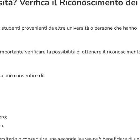
ità? Verifica il Riconoscimento dei
 studenti provenienti da altre università o persone che hanno
 importante verificare la possibilità di ottenere il riconosciment
ia può consentire di:
ero;
io.
rsitario o conseguire una seconda laurea può beneficiare di un