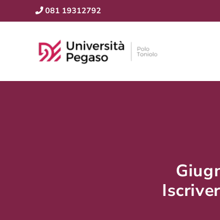
081 19312792
Giugn
Iscriv