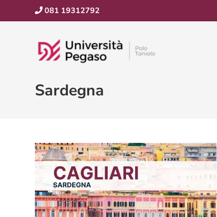
081 19312792
Sardegna